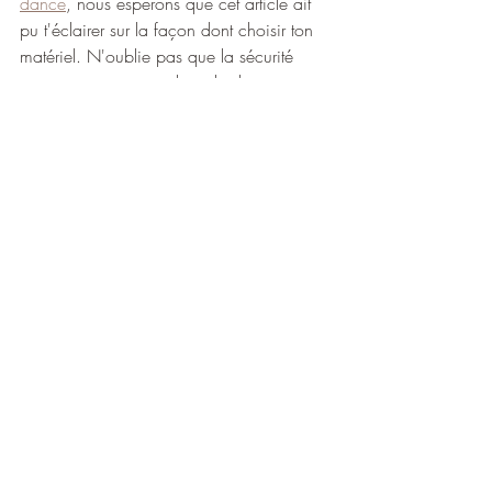
dance
, nous espérons que cet article ait 
pu t'éclairer sur la façon dont choisir ton 
matériel. N'oublie pas que la sécurité 
prime avant tout, car la pole dance est 
une discipline sensée 
faire du bien au 
corps et à l'esprit
 ! D'ailleurs, savais-tu 
que la pole était pleine de 
bienfaits 
mentaux
 ? 