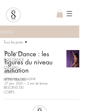
LE BLOG
Tous les posts
Tous les posts
Pole Dance : les
POLE DANCE
figures du niveau
CERCEAU
initiation
AERIEN
SPINNING MAGAZINE
PETITS TRACAS
27 janv. 2025
2 min de lecture
BESOINS DU
CORPS