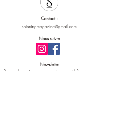
Contact :
spinningmagazine@gmail.com
Nous suivre
Newsletter
Reçois du contenu inspirant et motivant ! Promis, on
ne t'inonde pas de publicités
S'inscrire
Paiements sécurisés
Mentions légales & confidentialité
© 2023 par SPINNING MAGAZINE